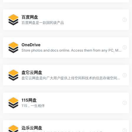
百度网盘
百度网盘是一款国民级产品
OneDrive
Store photos and docs online. Access them from any PC, Mac or phone. Create and work together on Word, Excel or PowerPoint documents.
盘它云网盘
盘它云网盘是向广大用户提供上传空间和技术的信息存储空间服务平台。
115网盘
115，一生相伴
边乐云网盘