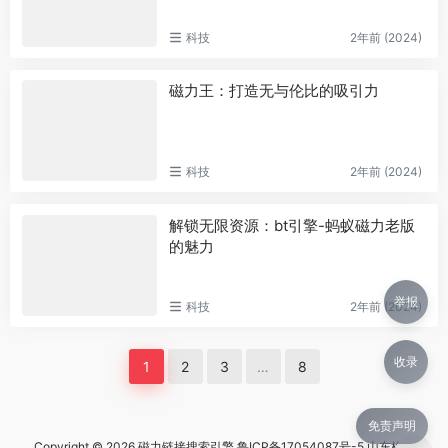
科技
2年前 (2024)
磁力王：打造无与伦比的吸引力
科技
2年前 (2024)
解锁无限资源：bt引擎-蚂蚁磁力老版
的魅力
举报
科技
2年前 (2024)
收录
1
2
3
…
8
免责声明
Copyright © 2026 磁力链接搜索引擎
鲁ICP备17054087号-5 山东格兰