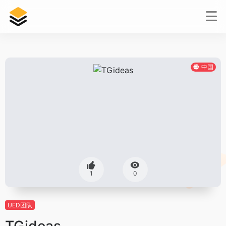
中国
1
0
UED团队
TGideas