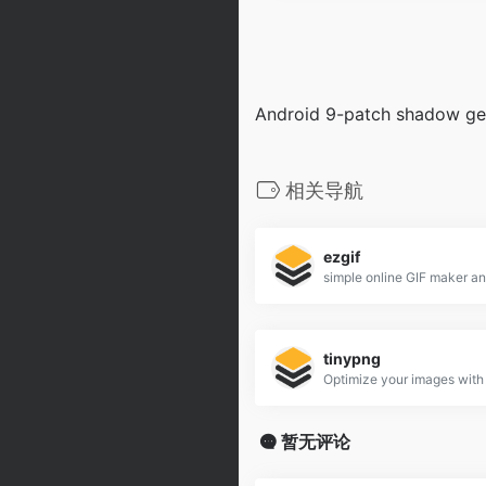
Android 9-patch shadow gen
相关导航
ezgif
tinypng
暂无评论