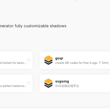
erator fully customizable shadows
goqr
simple online GIF maker and toolset for basic animated GIF editing.
svgomg
Optimize your images with a perfect balance in quality and file size.
SVG在线压缩平台