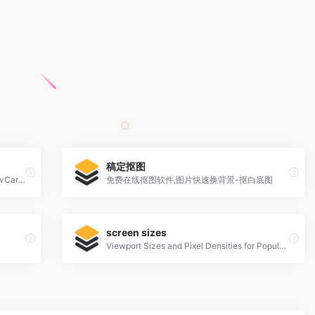
稿定抠图
create QR codes for free (Logo, T-Shirt, vCard, EPS)
免费在线抠图软件,图片快速换背景-抠白底图
screen sizes
Viewport Sizes and Pixel Densities for Popular Devices